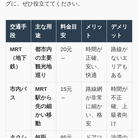
グに、ぜひ役立ててください。
交通手
主な用
料金目
メリッ
デメリ
段
途
安
ト
ット
MRT
都市内
20元
時間が
路線が
（地下
の主要
～
正確、
ないエ
鉄）
観光地
安い、
リアも
巡り
快適
ある
市内バ
MRT
15元
路線網
時間が
ス
駅から
～
が非常
不正
先の細
に細か
確、上
かい移
い、格
級者向
動
安
け
タクシ
短距
85元
ドアツ
渋滞の