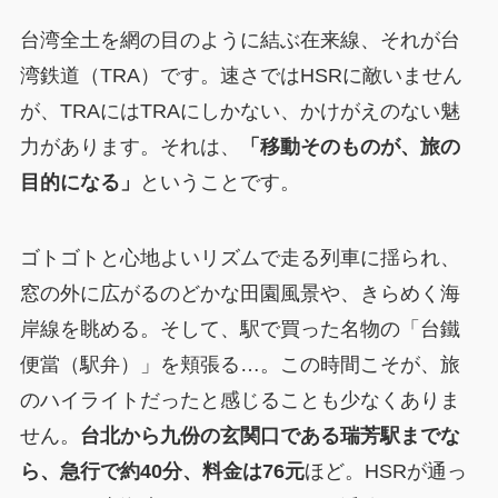
台湾全土を網の目のように結ぶ在来線、それが台
湾鉄道（TRA）です。速さではHSRに敵いません
が、TRAにはTRAにしかない、かけがえのない魅
力があります。それは、
「移動そのものが、旅の
目的になる」
ということです。
ゴトゴトと心地よいリズムで走る列車に揺られ、
窓の外に広がるのどかな田園風景や、きらめく海
岸線を眺める。そして、駅で買った名物の「台鐵
便當（駅弁）」を頬張る…。この時間こそが、旅
のハイライトだったと感じることも少なくありま
せん。
台北から九份の玄関口である瑞芳駅までな
ら、急行で約40分、料金は76元
ほど。HSRが通っ