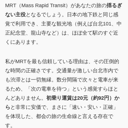
MRT（Mass Rapid Transit）があなたの旅の
揺るぎ
ない主役
となるでしょう。日本の地下鉄と同じ感
覚で利用でき、主要な観光地（例えば台北101、中
正紀念堂、龍山寺など）は、ほぼ全て駅のすぐ近
くにあります。
私がMRTを最も信頼している理由は、その圧倒的
な時間の正確さです。交通量が激しい台北市内で
も渋滞とは一切無縁。数分間隔で次々と電車が来
るため、「次の電車を待つ」という感覚すらほと
んどありません。
初乗り運賃は20元（約92円）か
ら
と非常に安価で、まさに「速い・安い・正確」
を体現した、都会の旅の生命線と言える存在で
す。