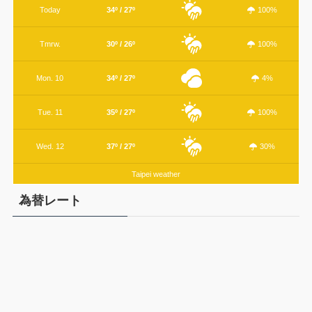
Today
34º / 27º
100%
Tmrw.
30º / 26º
100%
Mon. 10
34º / 27º
4%
Tue. 11
35º / 27º
100%
Wed. 12
37º / 27º
30%
Taipei weather
為替レート