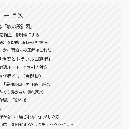
目次
る「旅の設計図」
先順位」を明確にする
選）を戦略に組み込む方法
」か。宿泊先の正解はこれだ
「治安とトラブル回避術」
撤退ルール」と客引き対策
遊び尽くす（実践編）
い「最強のローカル飯」厳選
みでも浮かない隠れ家バー
深層」に触れる
ク
浮かない・騙されない」楽しみ方
い店」を回避する3つのチェックポイント