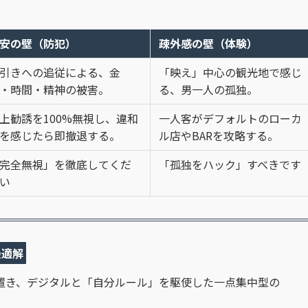
安の壁（防犯）
疎外感の壁（体験）
引きへの追従による、金
「映え」中心の観光地で感じ
・時間・精神の被害。
る、男一人の孤独。
上勧誘を100%無視し、違和
一人客がデフォルトのローカ
を感じたら即撤退する。
ル店やBARを攻略する。
完全無視」を徹底してくだ
「孤独をハック」すべきです
い
最適解
に置き、デジタルと「自分ルール」を駆使した一点集中型の