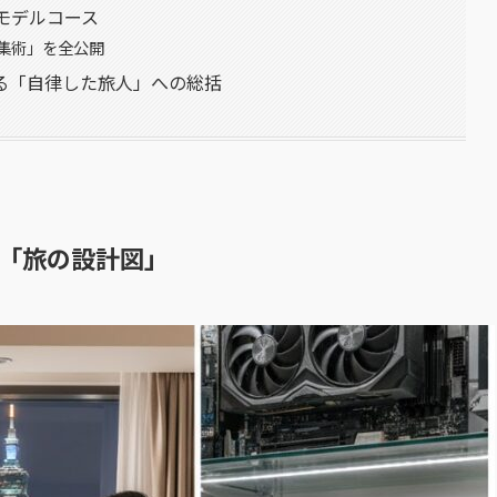
モデルコース
集術」を全公開
る「自律した旅人」への総括
「旅の設計図」