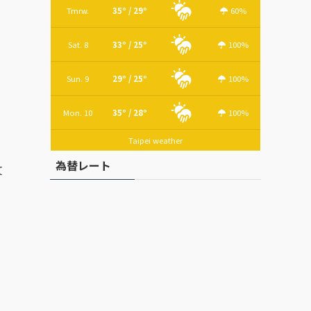
Tmrw.
35º / 29º
60%
Sat. 8
33º / 25º
100%
Sun. 9
29º / 25º
100%
Mon. 10
35º / 28º
100%
Taipei weather
為替レート
文