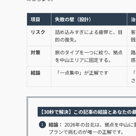
項目
失敗の壁（設計）
治
リスク
詰め込みすぎによる疲弊と、目
客
的の喪失。
銭
対策
旅のタイプを一つに絞り、拠点
路
を中山エリアに固定する。
感
結論
「一点集中」が正解です
「
さ
【30秒で解決】この記事の結論とあなたの
結論：
2026年の台北は、拠点を中山
プランで挑むのが唯一の正解です。