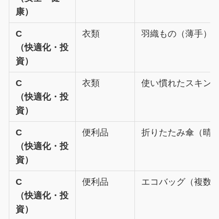
康）
C
衣類
羽織もの（薄手）
（快適化・投
資）
C
衣類
使い慣れたスキン
（快適化・投
資）
C
便利品
折りたたみ傘（晴
（快適化・投
資）
C
便利品
エコバッグ（複数
（快適化・投
資）