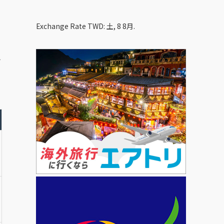
Exchange Rate
TWD
: 土, 8 8月.
み