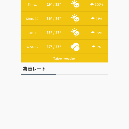
Tmrw.
29º / 25º
100%
Mon. 10
36º / 26º
94%
Tue. 11
35º / 27º
99%
Wed. 12
37º / 27º
0%
Taipei weather
為替レート