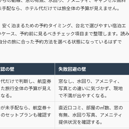
からの動線、窓の有無、水回り、アメニティ、キャンセル無料
未手配なら、ホテル代だけでは旅全体の予算が見えません。
、安く泊まるための予約タイミング、台北で選びやすい宿泊エ
いケース、予約前に見るべきチェック項目まで整理します。読
自分の旅に合った予約方法を選べる状態になっているはずで
確認の壁
失敗回避の壁
ル代だけで判断し、航空券
窓なし、水回り、アメニティ、
めた旅行全体の予算が見え
写真との違いに気づかず、現地
くなる。
で不満が出やすくなる。
券が未手配なら、航空券＋
直近口コミ、部屋の㎡数、窓の
ルのセットプランも確認す
有無、水回り写真、アメニティ
提供状況を確認する。