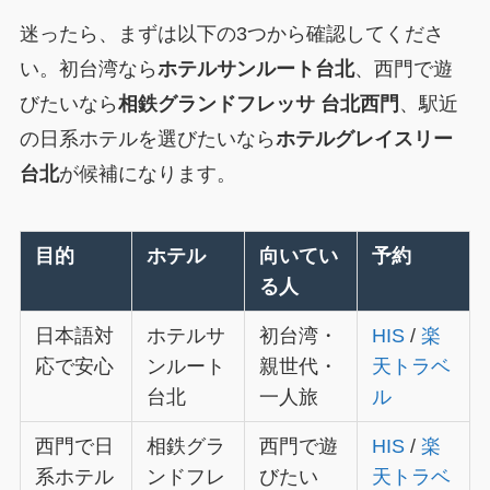
迷ったら、まずは以下の3つから確認してくださ
い。初台湾なら
ホテルサンルート台北
、西門で遊
びたいなら
相鉄グランドフレッサ 台北西門
、駅近
の日系ホテルを選びたいなら
ホテルグレイスリー
台北
が候補になります。
目的
ホテル
向いてい
予約
る人
日本語対
ホテルサ
初台湾・
HIS
/
楽
応で安心
ンルート
親世代・
天トラベ
台北
一人旅
ル
西門で日
相鉄グラ
西門で遊
HIS
/
楽
系ホテル
ンドフレ
びたい
天トラベ