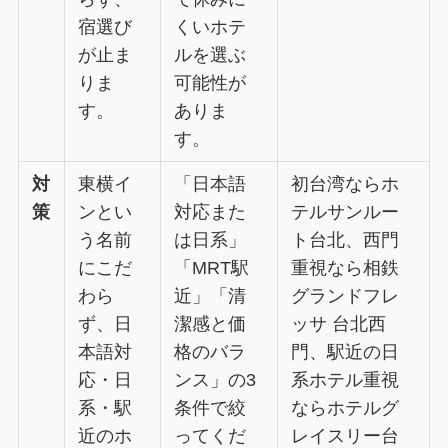
宿選び
くいホテ
が止ま
ルを選ぶ
りま
可能性が
す。
ありま
す。
対
東横イ
「日本語
初台湾ならホ
策
ンとい
対応また
テルサンルー
う名前
は日系」
ト台北、西門
にこだ
「MRT駅
重視なら相鉄
わら
近」「清
グランドフレ
ず、日
潔感と価
ッサ 台北西
本語対
格のバラ
門、駅近の日
応・日
ンス」の3
系ホテル重視
系・駅
条件で絞
ならホテルグ
近のホ
ってくだ
レイスリー台