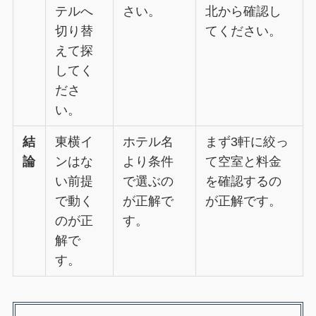
テルへ
さい。
北から確認し
切り替
てください。
えて探
してく
ださ
い。
結
東横イ
ホテル名
まず3軒に絞っ
論
ンはな
より条件
て空室と料金
い前提
で選ぶの
を確認するの
で動く
が正解で
が正解です。
のが正
す。
解で
す。