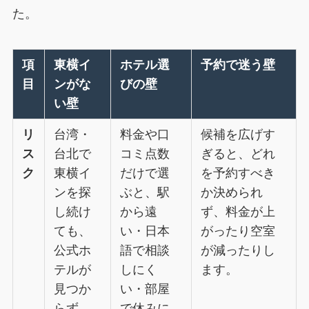
た。
項
東横イ
ホテル選
予約で迷う壁
目
ンがな
びの壁
い壁
リ
台湾・
料金や口
候補を広げす
ス
台北で
コミ点数
ぎると、どれ
ク
東横イ
だけで選
を予約すべき
ンを探
ぶと、駅
か決められ
し続け
から遠
ず、料金が上
ても、
い・日本
がったり空室
公式ホ
語で相談
が減ったりし
テルが
しにく
ます。
見つか
い・部屋
らず、
で休みに