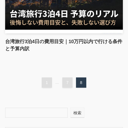
台湾旅行3泊4日の費用目安｜10万円以内で行ける条件
と予算内訳
1
...
7
8
検索