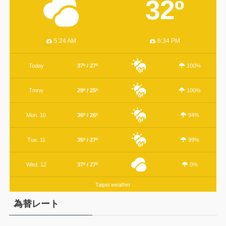
32º
5:24 AM
6:34 PM
Today
37º / 27º
100%
Tmrw.
29º / 25º
100%
Mon. 10
36º / 26º
94%
Tue. 11
35º / 27º
99%
Wed. 12
37º / 27º
0%
Taipei weather
為替レート